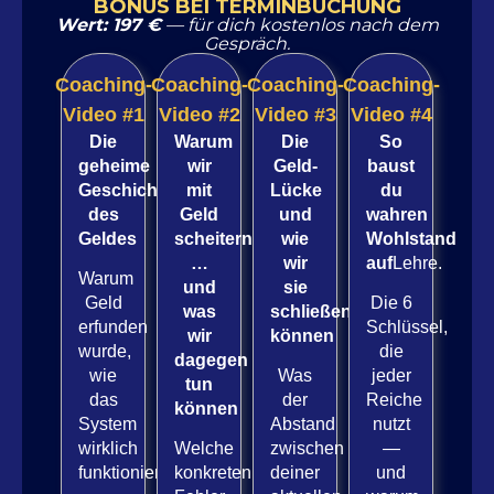
BONUS BEI TERMINBUCHUNG
Wert: 197 €
— für dich kostenlos nach dem
Gespräch.
Coaching-
Coaching-
Coaching-
Coaching-
Video #1
Video #2
Video #3
Video #4
Die
Warum
Die
So
geheime
wir
Geld-
baust
Geschichte
mit
Lücke
du
des
Geld
und
wahren
Geldes
scheitern
wie
Wohlstand
…
wir
auf
Lehre.
Warum
und
sie
Geld
Die 6
was
schließen
erfunden
Schlüssel,
wir
können
wurde,
die
dagegen
wie
Was
jeder
tun
das
der
Reiche
können
System
Abstand
nutzt
wirklich
Welche
zwischen
—
funktioniert
konkreten
deiner
und