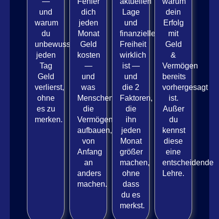
—
Fehler
aktuellen
warum
und
dich
Lage
dein
warum
jeden
und
Erfolg
du
Monat
finanzieller
mit
unbewusst
Geld
Freiheit
Geld
jeden
kosten
wirklich
&
Tag
—
ist —
Vermögen
Geld
und
und
bereits
verlierst,
was
die 2
vorhergesagt
ohne
Menschen,
Faktoren,
ist.
es zu
die
die
Außer
merken.
Vermögen
ihn
du
aufbauen,
jeden
kennst
von
Monat
diese
Anfang
größer
eine
an
machen,
entscheidende
anders
ohne
Lehre.
machen.
dass
du es
merkst.