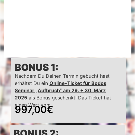
BONUS 1:
Nachdem Du Deinen Termin gebucht hast
erhältst Du ein
Online-Ticket für Bodos
Seminar „Aufbruch“ am 29. + 30. März
2025
als Bonus geschenkt! Das Ticket hat
einen Wert von:
997,00€
BONUS 2: