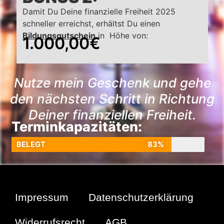
Damit Du Deine finanzielle Freiheit 2025
schneller erreichst, erhältst Du einen
Bildungsgutschein
in Höhe von:
1.000,00€
Nutze mein Geschenk und gehe
den nächsten Schritt in Richtung
Deiner finanziellen Freiheit.
Terminkapazitäten:
BELEGT
83%
Impressum
Datenschutzerklärung
Widerrufsrecht
AGB