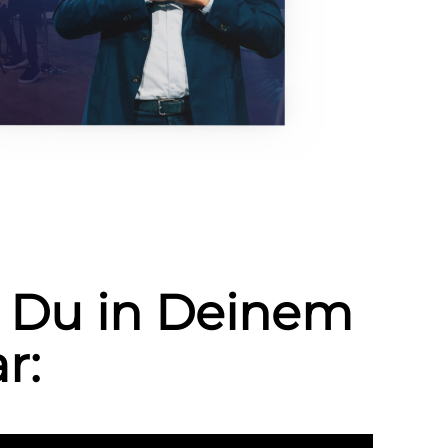
st Du in Deinem
r: