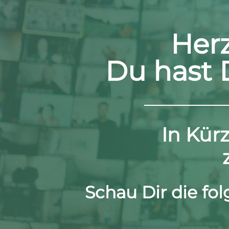
Her
Du hast D
In Kür
Schau Dir die fo