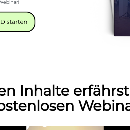
Webinar!
D starten
en Inhalte erfähr
ostenlosen Webina