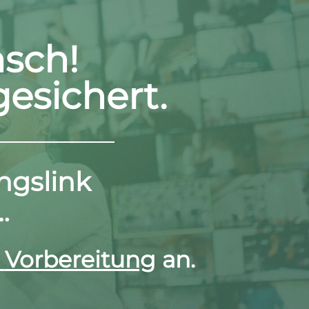
sch!
gesichert.
ngslink
…
e
Vorbereitung
an.