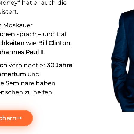
oney“ hat er auch die
istert.
im Moskauer
chen
sprach – und traf
chkeiten
wie
Bill Clinton,
ohannes Paul II
.
ch
verbindet er
30 Jahre
hmertum
und
ine Seminare haben
Menschen zu helfen,
ichern