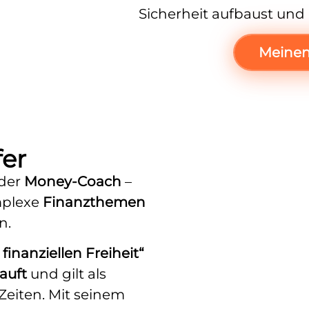
Sicherheit aufbaust und D
Meinen
fer
nder
Money-Coach
–
mplexe
Finanzthemen
n.
finanziellen Freiheit“
auft
und gilt als
 Zeiten. Mit seinem