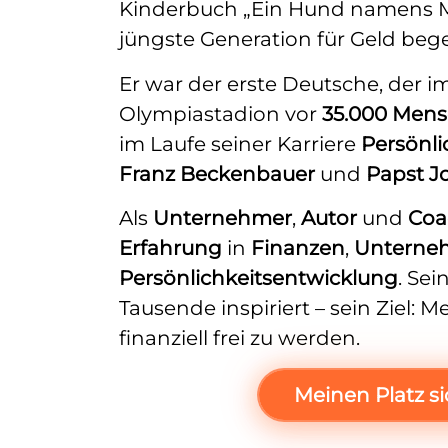
Kinderbuch „Ein Hund namens M
jüngste Generation für Geld bege
Er war der erste Deutsche, der 
Olympiastadion vor
35.000
Mens
im Laufe seiner Karriere
Persönli
Franz Beckenbauer
und
Papst J
Als
Unternehmer
,
Autor
und
Coa
Erfahrung
in
Finanzen
,
Unterne
Persönlichkeitsentwicklung
. Se
Tausende inspiriert – sein Ziel: 
finanziell frei zu werden.
Meinen Platz s